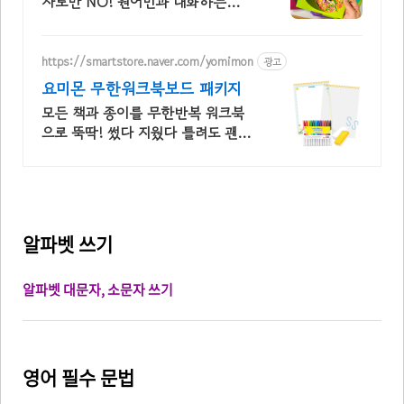
자로만 NO! 원어민과 대화하는
Bite 학습지 이서진이 선택한 영어학
습지로 공부하고, 영어를 즐겁게! 첫
달 100원 시작
https://smartstore.naver.com/yomimon
광고
요미몬 무한워크북보드 패키지
모든 책과 종이를 무한반복 워크북
으로 뚝딱! 썼다 지웠다 틀려도 괜찮
아!
알파벳 쓰기
알파벳 대문자, 소문자 쓰기
영어 필수 문법