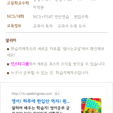
고등학교수학
미적분
NCS/대학
NCS+PSAT 연산연습
편입수학
교육정보
교과서 목차
교과서 수록 도서
알리미
■
학습지제작소의 새로운 자료를 '셈나는교실'에서 확인해보
세요!
■
인스타그램
에서 새로운 포스트 소식을 받으실 수 있습니다.
■
누구나 공부할 수 있는 곳, 학습지제작소입니다.
http://m.speakingmax.com
광고
영어! 하루에 한입만 먹자! 원어
민과 하루1명 대화까지!
말하며 배우는 학습지! 영어공부 글