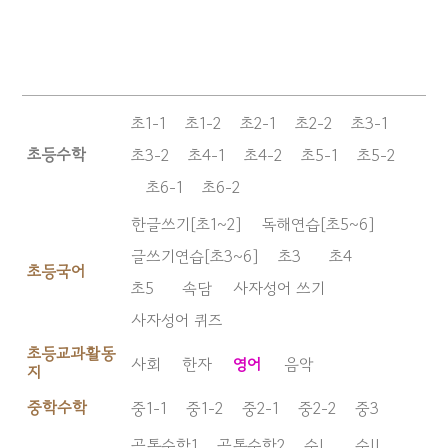
초1-1
초1-2
초2-1
초2-2
초3-1
초등수학
초3-2
초4-1
초4-2
초5-1
초5-2
초6-1
초6-2
한글쓰기[초1~2]
독해연습[초5~6]
글쓰기연습[초3~6]
초3
초4
초등국어
초5
속담
사자성어 쓰기
사자성어 퀴즈
초등교과활동
사회
한자
영어
음악
지
중학수학
중1-1
중1-2
중2-1
중2-2
중3
공통수학1
공통수학2
수I
수II