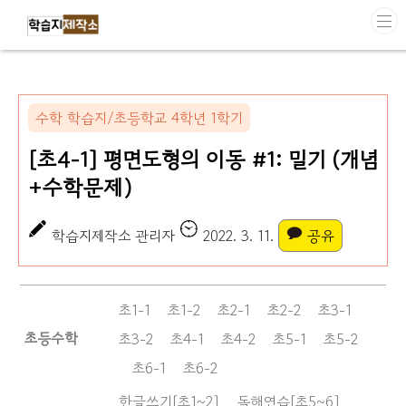
본문 바로가기
수학 학습지/초등학교 4학년 1학기
[초4-1] 평면도형의 이동 #1: 밀기 (개념
+수학문제)
학습지제작소 관리자
2022. 3. 11.
공유
초1-1
초1-2
초2-1
초2-2
초3-1
초등수학
초3-2
초4-1
초4-2
초5-1
초5-2
초6-1
초6-2
한글쓰기[초1~2]
독해연습[초5~6]