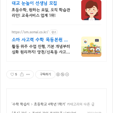
대교 눈높이 선생님 모집
초등수학, 원하는 요일, 오직 학습관
리만! 교육서비스 업계 1위!
https://sm.somai.co.kr/
광고
소마 사고력 수학 목동본원 창
의사고력부터 문제해결력까지
활동 위주 수업 진행, 기본 개념부터
심화 원리까지! 양천/신목동 사고력
수학학원
5
구독하기
'
수학 학습지
>
초등학교 4학년 1학기
' 카테고리의 다른 글