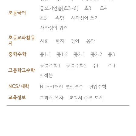
글쓰기연습[초3~6]
초3
초4
초등국어
초5
속담
사자성어 쓰기
사자성어 퀴즈
초등교과활동
사회
한자
영어
음악
지
중학수학
중1-1
중1-2
중2-1
중2-2
중3
공통수학1
공통수학2
수I
수II
고등학교수학
미적분
NCS/대학
NCS+PSAT 연산연습
편입수학
교육정보
교과서 목차
교과서 수록 도서