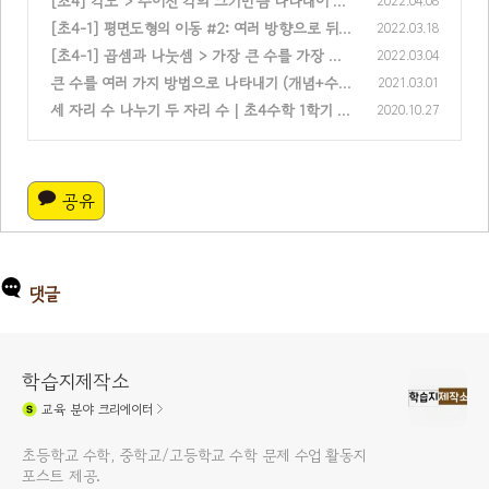
[초4] 각도 > 주어진 각의 크기만큼 나타내어 볼
2022.04.08
까요, 각 그리는 법(개념+수학문제)
[초4-1] 평면도형의 이동 #2: 여러 방향으로 뒤집
2022.03.18
(0)
기
[초4-1] 곱셈과 나눗셈 > 가장 큰 수를 가장 작
2022.03.04
(0)
은 수로 나누기 | 수학 연습문제 15문제
큰 수를 여러 가지 방법으로 나타내기 (개념+수
2021.03.01
(0)
학문제)
세 자리 수 나누기 두 자리 수 | 초4수학 1학기
2020.10.27
(0)
(0)
공유
댓글
학습지제작소
교육
분야 크리에이터
초등학교 수학, 중학교/고등학교 수학 문제 수업 활동지
포스트 제공.