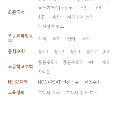
글쓰기연습[초3~6]
초3
초4
초등국어
초5
속담
사자성어 쓰기
사자성어 퀴즈
초등교과활동
사회
한자
영어
음악
지
중학수학
중1-1
중1-2
중2-1
중2-2
중3
공통수학1
공통수학2
수I
수II
고등학교수학
미적분
NCS/대학
NCS+PSAT 연산연습
편입수학
교육정보
교과서 목차
교과서 수록 도서