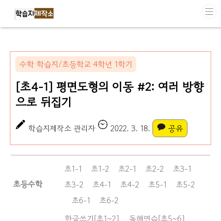
본문 바로가기
수학 학습지/초등학교 4학년 1학기
[초4-1] 평면도형의 이동 #2: 여러 방향
으로 뒤집기
학습지제작소 관리자
2022. 3. 18.
공유
초1-1
초1-2
초2-1
초2-2
초3-1
초등수학
초3-2
초4-1
초4-2
초5-1
초5-2
초6-1
초6-2
한글쓰기[초1~2]
독해연습[초5~6]