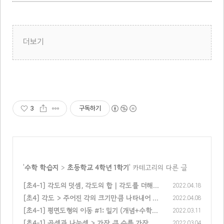
더보기
3
구독하기
'
수학 학습지
>
초등학교 4학년 1학기
' 카테고리의 다른 글
[초4-1] 각도의 덧셈, 각도의 합 | 각도를 더해볼
2022.04.18
까요 (개념+수학문제)
[초4] 각도 > 주어진 각의 크기만큼 나타내어 볼
2022.04.08
(0)
까요, 각 그리는 법(개념+수학문제)
[초4-1] 평면도형의 이동 #1: 밀기 (개념+수학문
2022.03.11
(0)
제)
[초4-1] 곱셈과 나눗셈 > 가장 큰 수를 가장 작
2022.03.04
(0)